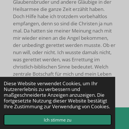
Glaubensbruder und andere Gläubige in der
Heilsarmee die ganze Zeit erzählt haben.
Doch Hilfe habe ich trotzdem vorbehaltlos
empfangen, denn so sind die Christen ja nun
mal. Da hatten sie meiner Meinung nach mit
mir wieder einen an die Angel bekommen,
der unbedingt gerettet werden musste. Ob er
nun will, oder nicht. Ich wusste damals nicht,
was gerettet werden, was Errettung im
christlich-biblischen Sinne bedeutet. Welch
zentrale Botschaft für mich und mein Leben
hinter diesem Wort Errettung wirklich steckt.
Diese Website verwendet Cookies, um Ihr
Woher sollte es mir auch bewusst sein, dass
Nutzererlebnis zu verbessern und
maßgeschneiderte Anzeigen anzuzeigen. Die
ich ohne die Gnade Gottes, ohne das Werk
fortgesetzte Nutzung dieser Website bestätigt
Jesus Christi verloren bin? Bisher waren für
Ihre Zustimmung zur Verwendung von Cookies.
mich all die glaubenden Menschen der
Religionen nur Jahrmarktprediger,
Ich stimme zu
E-Mail
Telefon
Karte
Märchenerzähler, Schaumschläger und zu