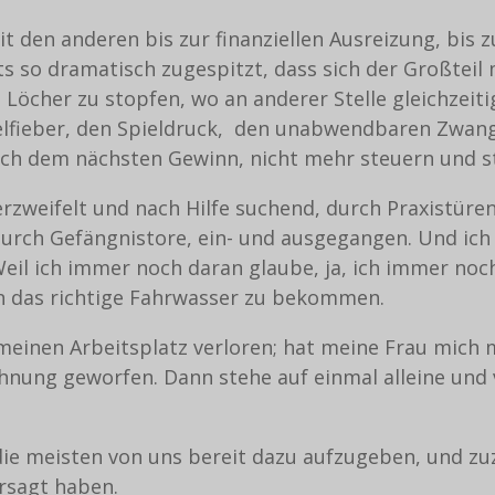
it den anderen bis zur finanziellen Ausreizung, bis
its so dramatisch zugespitzt, dass sich der Großteil
Löcher zu stopfen, wo an anderer Stelle gleichzeiti
pielfieber, den Spieldruck, den unabwendbaren Zwa
nach dem nächsten Gewinn, nicht mehr steuern und 
erzweifelt und nach Hilfe suchend, durch Praxistüren
durch Gefängnistore, ein- und ausgegangen. Und ich s
eil ich immer noch daran glaube, ja, ich immer noch
n das richtige Fahrwasser zu bekommen.
meinen Arbeitsplatz verloren; hat meine Frau mich m
ng geworfen. Dann stehe auf einmal alleine und vö
e meisten von uns bereit dazu aufzugeben, und zuz
ersagt haben.